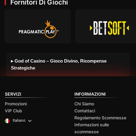
Fornitori Di Giochi
God of Casino – Gioco Divino, Ricompense
Strategiche
SERVIZI
INFORMAZIONI
Promozioni
Chi Siamo
VIP Club
Contattaci
Regolamento Scommesse
Italiano
Informazioni sulle
scommesse