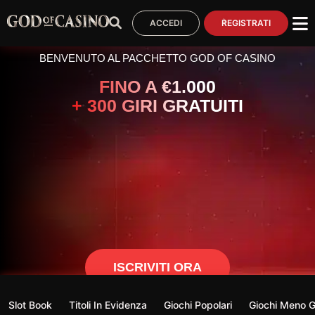
ACCEDI
REGISTRATI
BENVENUTO AL PACCHETTO GOD OF CASINO
FINO A €1.000
+ 300 GIRI GRATUITI
ISCRIVITI ORA
Slot Book
Titoli In Evidenza
Giochi Popolari
Giochi Meno G