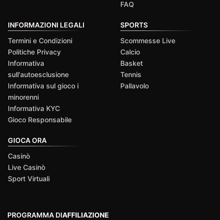
FAQ
INFORMAZIONI LEGALI
SPORTS
Termini e Condizioni
Scommesse Live
Politiche Privacy
Calcio
Informativa
Basket
sull'autoesclusione
Tennis
Informativa sul gioco i
Pallavolo
minorenni
Informativa KYC
Gioco Responsabile
GIOCA ORA
Casinò
Live Casinò
Sport Virtuali
PROGRAMMA DI
AFFILIAZIONE