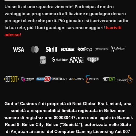
Unisciti ad una squadra vincente! Partecipa al nostro
vantaggioso programma di affiliazione e guadagna denaro
per ogni cliente che porti. Più giocatori si iscriveranno sotto
la tua rete, più I tuoi guadagni saranno maggiori!
Iscriviti
adesso!
God of Casinos è di proprietà di Next Global Era Limited, una
società a responsabilità limitata registrata in Belize con
numero di registrazione 000030447, con sede legale in Barrack
Road 9, Belize City, Belize (“Società”), autorizzata nello Stato
di Anjouan ai sensi del Computer Gaming Licensing Act 007