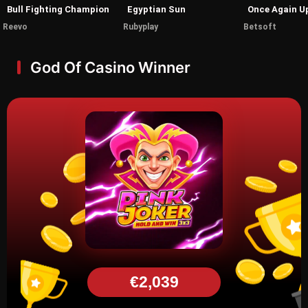
Bull Fighting Champion
Egyptian Sun
Reevo
Rubyplay
Betsoft
God Of Casino Winner
€2,039